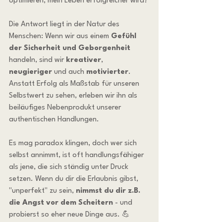
optimieren, mein Leben erfolgreicher wird?
Die Antwort liegt in der Natur des 
Menschen: Wenn wir aus einem 
Gefühl 
der Sicherheit und Geborgenheit
handeln, sind wir 
kreativer
, 
neugieriger
 und auch 
motivierter
. 
Anstatt Erfolg als Maßstab für unseren 
Selbstwert zu sehen, erleben wir ihn als 
beiläufiges Nebenprodukt unserer 
authentischen Handlungen.
Es mag paradox klingen, doch wer sich 
selbst annimmt, ist oft handlungsfähiger 
als jene, die sich ständig unter Druck 
setzen. Wenn du dir die Erlaubnis gibst, 
"unperfekt" zu sein, 
nimmst du dir z.B. 
die Angst vor dem Scheitern
 - und 
probierst so eher neue Dinge aus. 💪