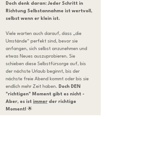
Doch denk daran: Jeder Schritt in 
Richtung Selbstannahme ist wertvoll, 
selbst wenn er klein ist.
Viele warten auch darauf, dass „die 
Umstände“ perfekt sind, bevor sie 
anfangen, sich selbst anzunehmen und 
etwas Neues auszuprobieren. Sie 
schieben diese Selbstfürsorge auf, bis 
der nächste Urlaub beginnt, bis der 
nächste freie Abend kommt oder bis sie 
endlich mehr Zeit haben. 
Doch
DEN 
"richtigen" Moment gibt es nicht - 
Aber, es ist 
immer
 der richtige 
Moment!
 🌟
Auch ist es leicht, in die Falle zu tappen, 
sich ständig mit anderen zu 
vergleichen
 - sei es mit Kollegen, 