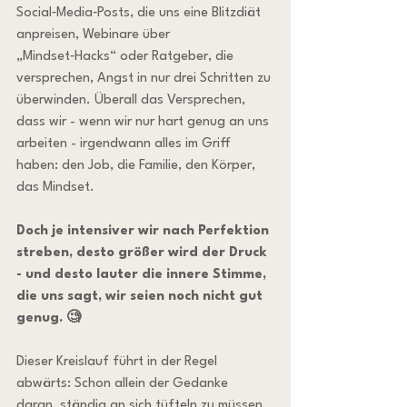
Social‑Media‑Posts, die uns eine Blitzdiät 
anpreisen, Webinare über 
„Mindset‑Hacks“ oder Ratgeber, die 
versprechen, Angst in nur drei Schritten zu 
überwinden. Überall das Versprechen, 
dass wir - wenn wir nur hart genug an uns 
arbeiten - irgendwann alles im Griff 
haben: den Job, die Familie, den Körper, 
das Mindset.
Doch je intensiver wir nach Perfektion 
streben, desto größer wird der Druck 
- und desto lauter die innere Stimme, 
die uns sagt, wir seien noch nicht gut 
genug. 🧐
Dieser Kreislauf führt in der Regel 
abwärts: Schon allein der Gedanke 
daran, ständig an sich tüfteln zu müssen, 