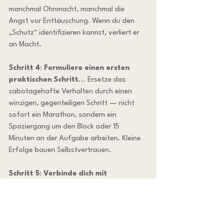
manchmal Ohnmacht, manchmal die 
Angst vor Enttäuschung. Wenn du den 
„Schutz“ identifizieren kannst, verliert er 
an Macht.
Schritt 4
: 
Formuliere einen ersten 
praktischen Schritt
... Ersetze das 
sabotagehafte Verhalten durch einen 
winzigen, gegenteiligen Schritt — nicht 
sofort ein Marathon, sondern ein 
Spaziergang um den Block oder 15 
Minuten an der Aufgabe arbeiten. Kleine 
Erfolge bauen Selbstvertrauen.
Schritt 5
: 
Verbinde dich mit 
Mitstreiterinnen oder einer 
Vertrauensperson
, die dich nicht 
bewertet, sondern unterstützt. Es ist, wie 