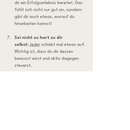
dir ein Erfolgserlebnis bereitet. Das 
fühlt sich nicht nur gut an, sondern 
gibt dir auch etwas, worauf du 
hinarbeiten kannst!
Sei nicht zu hart zu dir 
selbst:
Jeder
 schiebt mal etwas auf. 
Wichtig ist, dass du dir dessen 
bewusst wirst und aktiv dagegen 
steuerst.
Morgenroutine etablieren:
 Dein 
Gehirn liebt Gewohnheiten… Beginne 
den Tag also mit einer festen 
Routine, die dich in den 
"Arbeitsmodus" versetzt. Das kann 
ein kurzer Spaziergang, Meditation 
oder das Schreiben einer To-Do-Liste 
sein.