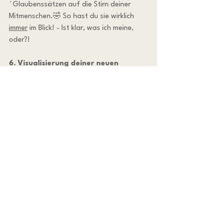
´Glaubenssätzen auf die Stirn deiner 
Mitmenschen.🤣 So hast du sie wirklich 
immer
 im Blick! - Ist klar, was ich meine, 
oder?!
6. Visualisierung deiner neuen 
Glaubenssätze
Was auch immer gut funktioniert ist 
Visualisierung. Stelle dir lebhaft vor, wie 
du mit deinem neuen Glaubenssatz 
handelst. Was machst du anders? Welche 
positiven Effekte hast du dadurch? Wie 
reagieren Andere dabei auf dich? Achte 
dabei auch auf jedes noch so kleine 
Detail.
Wenn du noch mehr zum Thema 
Visualisierung erfahren möchtest - Ich 