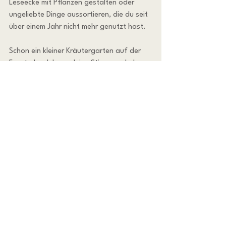
Leseecke mit Pflanzen gestalten oder 
ungeliebte Dinge aussortieren, die du seit 
über einem Jahr nicht mehr genutzt hast.
Schon ein kleiner Kräutergarten auf der 
Fensterbank kann deine Stimmung heben 
und ein Stück Natur in deinen Alltag 
bringen!
Spiritualität & Sinn: Tiefe 
jenseits des Alltags ☀️
Spiritualität muss keinen religiösen 
Rahmen haben, sondern kann im Gefühl 
tiefer Verbindung und ehrlichen Staunens 
bestehen.
Hast du schon einmal bewusst erlebt, wie 