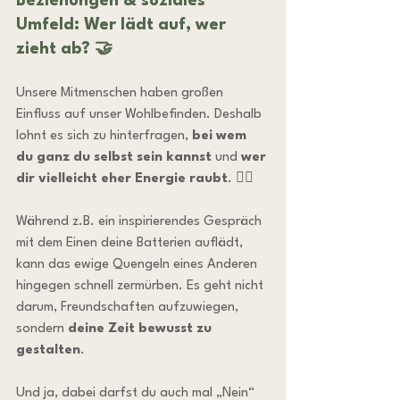
Beziehungen & soziales 
Umfeld: Wer lädt auf, wer 
zieht ab? 🤝
Unsere Mitmenschen haben großen 
Einfluss auf unser Wohlbefinden. Deshalb 
lohnt es sich zu hinterfragen, 
bei wem 
du ganz du selbst sein kannst
 und 
wer 
dir vielleicht eher Energie raubt
. 😶‍🌫️
Während z.B. ein inspirierendes Gespräch 
mit dem Einen deine Batterien auflädt, 
kann das ewige Quengeln eines Anderen 
hingegen schnell zermürben. Es geht nicht 
darum, Freundschaften aufzuwiegen, 
sondern 
deine Zeit bewusst zu 
gestalten
.
Und ja, dabei darfst du auch mal „Nein“ 