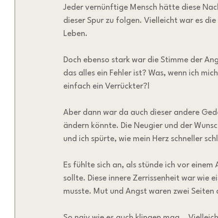
Jeder vernünftige Mensch hätte diese Nachr
dieser Spur zu folgen. Vielleicht war es d
Leben.
Doch ebenso stark war die Stimme der Angs
das alles ein Fehler ist? Was, wenn ich mic
einfach ein Verrückter?! 
Aber dann war da auch dieser andere Gedan
ändern könnte. Die Neugier und der Wuns
und ich spürte, wie mein Herz schneller sch
Es fühlte sich an, als stünde ich vor einem
sollte. Diese innere Zerrissenheit war wie 
musste. Mut und Angst waren zwei Seiten d
So naiv wie es auch klingen mag… Vielleicht