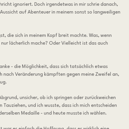
icht ignoriert. Doch irgendetwas in mir schrie danach, 
ie Aussicht auf Abenteuer in meinem sonst so langweiligen 
t, die sich in meinem Kopf breit machte. Was, wenn 
h nur lächerlich mache? Oder Vielleicht ist das auch 
ke - die Möglichkeit, dass sich tatsächlich etwas 
ch nach Veränderung kämpften gegen meine Zweifel an, 
lug.
 Abgrund, unsicher, ob ich springen oder zurückweichen 
ein Tauziehen, und ich wusste, dass ich mich entscheiden 
erselben Medaille - und heute musste ich wählen.
 war es einfach die Hoffnung, dass es wirklich eine 