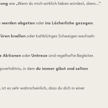
sung
 wie „Wenn du mich wirklich lieben würdest, dann…“ 
e werden abgetan
 oder 
ins Lächerliche gezogen
.
Türen knallen
 oder kaltblütiges Schweigen wechseln 
e Aktionen
 oder 
Untreue
 sind regelhafte Begleiter.
gsverhältnis, in dem 
du immer gibst und selten 
st es sehr wahrscheinlich, dass du dich in einer 