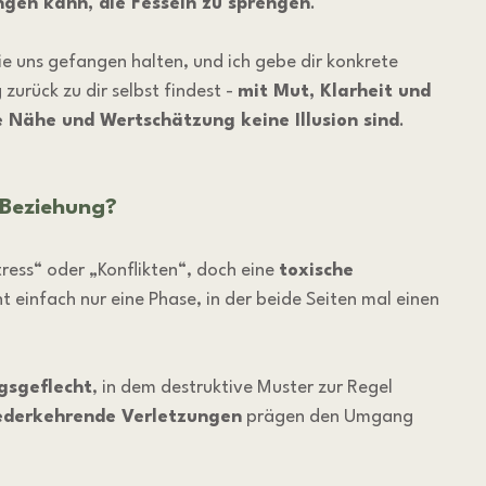
ingen kann, die Fesseln zu sprengen
.
ie uns gefangen halten, und ich gebe dir konkrete 
urück zu dir selbst findest - 
mit Mut, Klarheit und 
 Nähe und Wertschätzung keine Illusion sind
.
 Beziehung?
ress“ oder „Konflikten“, doch eine 
toxische 
cht einfach nur eine Phase, in der beide Seiten mal einen 
gsgeflecht
, in dem destruktive Muster zur Regel 
ederkehrende Verletzungen
 prägen den Umgang 