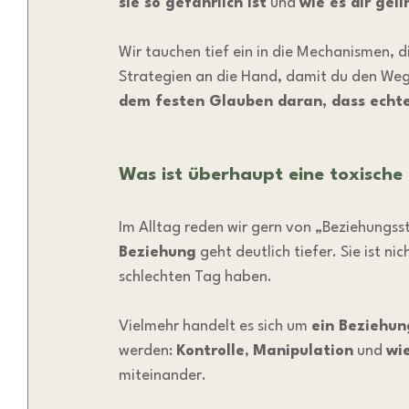
sie so gefährlich ist
 und 
wie es dir gel
Wir tauchen tief ein in die Mechanismen, d
Strategien an die Hand, damit du den Weg z
dem festen Glauben daran, dass echte
Was ist überhaupt eine toxische
Im Alltag reden wir gern von „Beziehungsst
Beziehung
 geht deutlich tiefer. Sie ist ni
schlechten Tag haben.
Vielmehr handelt es sich um 
ein Beziehun
werden: 
Kontrolle
, 
Manipulation
 und 
wi
miteinander.