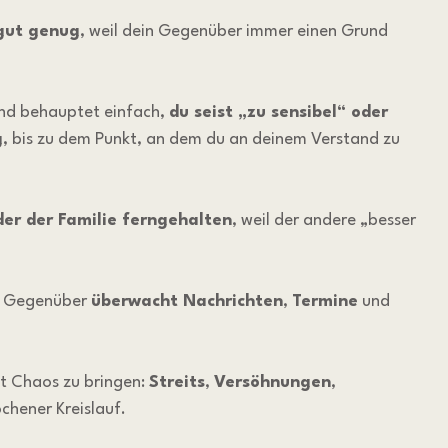
gut genug
, weil dein Gegenüber immer einen Grund 
und behauptet einfach, 
du seist „zu sensibel“ oder 
g
, bis zu dem Punkt, an dem du an deinem Verstand zu 
er der Familie ferngehalten
, weil der andere „besser 
n Gegenüber 
überwacht Nachrichten
, 
Termine
 und 
nt Chaos zu bringen: 
Streits
, 
Versöhnungen
, 
ochener Kreislauf.