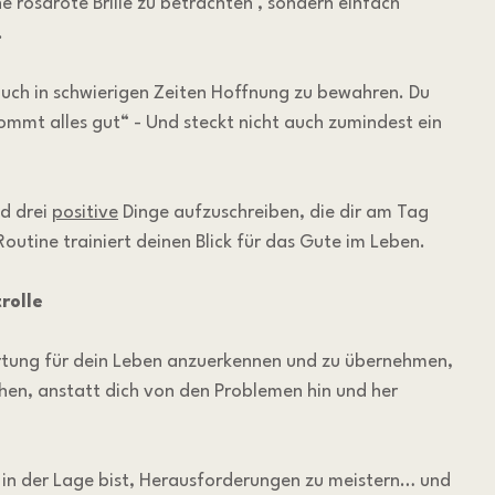
e rosarote Brille zu betrachten , sondern einfach  
.
auch in schwierigen Zeiten Hoffnung zu bewahren. Du 
mmt alles gut“ - Und steckt nicht auch zumindest ein 
d drei 
positive
 Dinge aufzuschreiben, die dir am Tag 
e Routine trainiert deinen Blick für das Gute im Leben.
rolle
rtung für dein Leben anzuerkennen und zu übernehmen, 
hen, anstatt dich von den Problemen hin und her 
u in der Lage bist, Herausforderungen zu meistern… und 